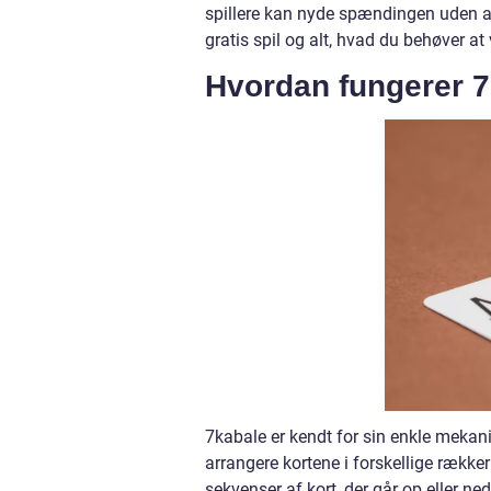
spillere kan nyde spændingen uden at 
gratis spil og alt, hvad du behøver at
Hvordan fungerer 7k
7kabale er kendt for sin enkle mekanik
arrangere kortene i forskellige rækker 
sekvenser af kort, der går op eller ne