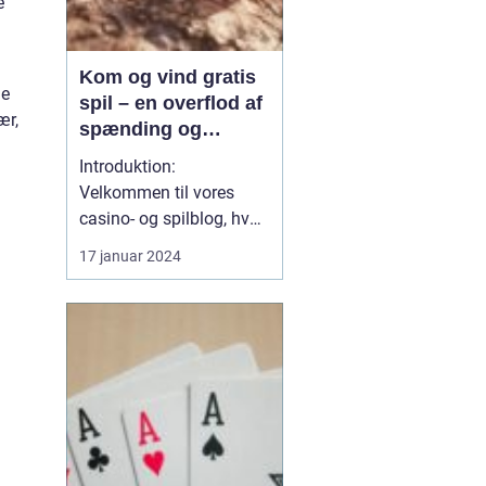
e
Kom og vind gratis
le
spil – en overflod af
ær,
spænding og
gevinster venter
Introduktion:
Velkommen til vores
casino- og spilblog, hvor
vi vil dykke ned i en
17 januar 2024
spændende verden af
"kom og vind gratis spil".
Hvis du er en person, der
elsker casino spil og
ønsker at udforske en
unik måde at vinde
gevinster på, så er denne
artike...