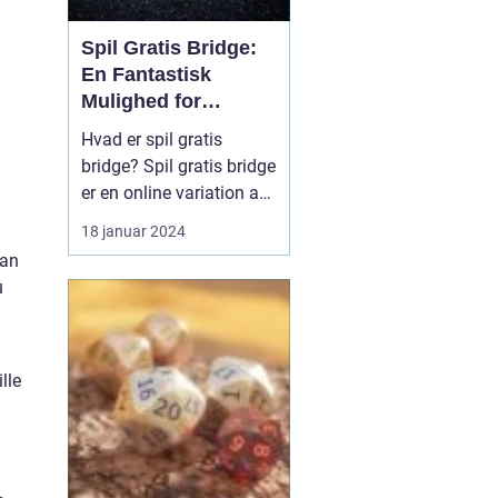
Spil Gratis Bridge:
En Fantastisk
Mulighed for
Casino-entusiaster
Hvad er spil gratis
bridge? Spil gratis bridge
er en online variation af
det populære kortspil
18 januar 2024
bridge, der er kendt for at
kan
udfordre spillernes
u
strategiske og analytiske
evner. Det er en
fantastisk mulighed for
casino-entusiaster, der
lle
ønsker at prøve...