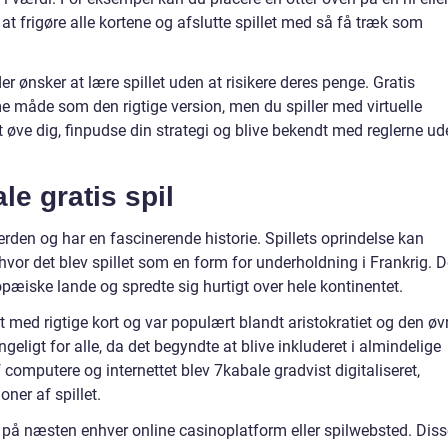
at frigøre alle kortene og afslutte spillet med så få træk som
der ønsker at lære spillet uden at risikere deres penge. Gratis
e måde som den rigtige version, men du spiller med virtuelle
t øve dig, finpudse din strategi og blive bekendt med reglerne u
le gratis spil
verden og har en fascinerende historie. Spillets oprindelse kan
 hvor det blev spillet som en form for underholdning i Frankrig. D
opæiske lande og spredte sig hurtigt over hele kontinentet.
let med rigtige kort og var populært blandt aristokratiet og den øv
geligt for alle, da det begyndte at blive inkluderet i almindelige
omputere og internettet blev 7kabale gradvist digitaliseret,
oner af spillet.
l på næsten enhver online casinoplatform eller spilwebsted. Diss