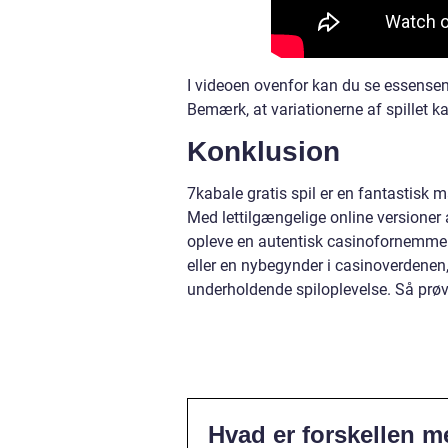
I videoen ovenfor kan du se essensen a
Bemærk, at variationerne af spillet k
Konklusion
7kabale gratis spil er en fantastisk 
Med lettilgængelige online versioner a
opleve en autentisk casinofornemmels
eller en nybegynder i casinoverdenen, 
underholdende spiloplevelse. Så prøv d
Hvad er forskellen me