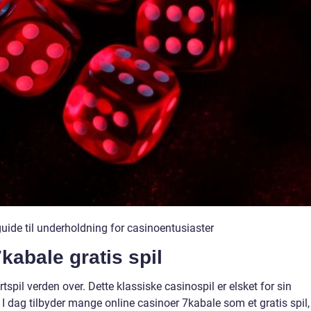
guide til underholdning for casinoentusiaster
7kabale gratis spil
spil verden over. Dette klassiske casinospil er elsket for sin
 I dag tilbyder mange online casinoer 7kabale som et gratis spil,