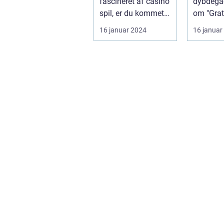
fascineret af casino
dybdegåe
spil, er du kommet
om "Grat
til det rette sted!
Spil DK",
16 januar 2024
16 januar
Denne ...
populær 
f...