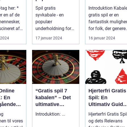
lse i
underholdning
gratis casinospi
tag her: *
Spil gratis
Introduktion Kabaler
en af
for casino-
er en af de
syvkabale - en
gratis spil er en
 casino og
elskere
ennesker,
populær
fantastisk mulighe
scineret af
underholdning for
for folk, der generel
 spil, er
casino-elskere
er interesserede ...
 2024
17 januar 2024
16 januar 2024
Introduktion til spil
gratis s...
Online
“Gratis spil 7
Hjerterfri Gratis
K: En
kabalen” – Det
Spil: En
gående
ultimative
Ultimativ Guide
il
tidsfordriv for
til Casino
ng
Introduktion: ...
Hjerterfri Gratis Spi
entusiast
casino- og
Entusiaster
n til vores
og dets Relevans
spilelskere