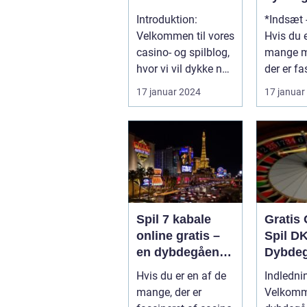
spænding og
indføre
Introduktion:
*Indsæt -
gevinster venter
verden
Velkommen til vores
Hvis du 
online
casino- og spilblog,
mange m
spil
hvor vi vil dykke ned
der er fa
i en spændende
casino og
17 januar 2024
17 januar
verden a...
de...
Spil 7 kabale
Gratis 
online gratis –
Spil D
en dybdegående
Dybde
guide til
Guide t
Hvis du er en af de
Indledni
casinoentusiast
Casino
mange, der er
Velkomme
er
er