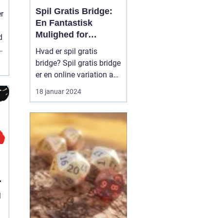
l
Spil Gratis Bridge:
En Fantastisk
Mulighed for
d
Casino-entusiaster
t
Hvad er spil gratis
bridge? Spil gratis bridge
er en online variation af
det populære kortspil
18 januar 2024
bridge, der er kendt for at
udfordre spillernes
strategiske og analytiske
evner. Det er en
fantastisk mulighed for
casino-entusiaster, der
ønsker at prøve...
l