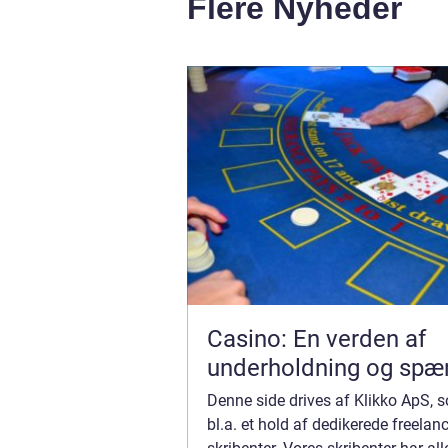
Flere Nyheder
Casino: En verden af
underholdning og spæ
Denne side drives af Klikko ApS, 
bl.a. et hold af dedikerede freelanc