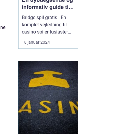
En dybdegående og
informativ guide til
casinoentusiaster
Bridge spil gratis - En
komplet vejledning til
ine
casino spilentusiaster
Introduktion til bridge
18 januar 2024
spil gratis ...