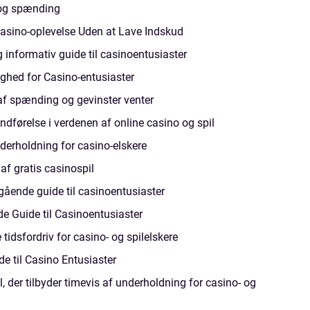
 og spænding
 Casino-oplevelse Uden at Lave Indskud
 informativ guide til casinoentusiaster
ighed for Casino-entusiaster
 af spænding og gevinster venter
indførelse i verdenen af online casino og spil
nderholdning for casino-elskere
af gratis casinospil
egående guide til casinoentusiaster
e Guide til Casinoentusiaster
e tidsfordriv for casino- og spilelskere
ide til Casino Entusiaster
il, der tilbyder timevis af underholdning for casino- og