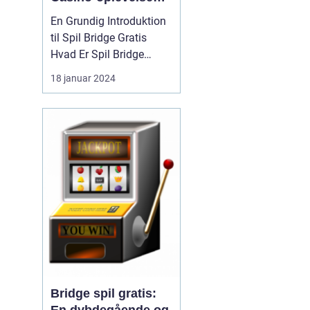
Uden at Lave
En Grundig Introduktion
Indskud
til Spil Bridge Gratis
Hvad Er Spil Bridge
Gratis? Hvorfor Spil...
18 januar 2024
Bridge spil gratis: