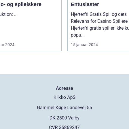
o- og spilelskere
Entusiaster
Introduktion: ...
Hjerterfri Gratis Spil og dets
Relevans for Casino Spillere
Hjerterfri gratis spil er ikke k
popu...
uar 2024
15 januar 2024
Adresse