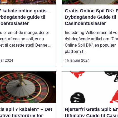
7 kabale online gratis –
Gratis Online Spil DK: 
ybdegående guide til
Dybdegående Guide til
noentusiaster
Casinoentusiaster
u er en af de mange, der er
Indledning Velkommen til vo
eret af casino spil, er du
dybdegående artikel om "Gra
 til det rette sted! Denne ...
Online Spil DK", en populær
platform f...
uar 2024
16 januar 2024
is spil 7 kabalen” – Det
Hjerterfri Gratis Spil: E
ative tidsfordriv for
Ultimativ Guide til Casi