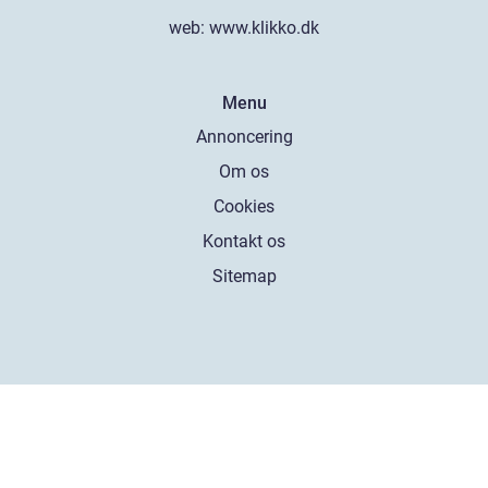
web:
www.klikko.dk
Menu
Annoncering
Om os
Cookies
Kontakt os
Sitemap