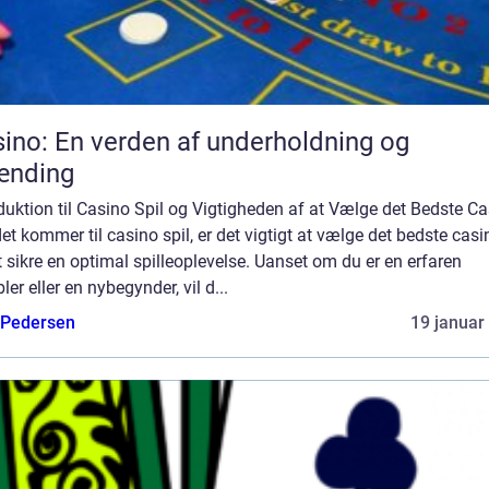
ino: En verden af underholdning og
ænding
duktion til Casino Spil og Vigtigheden af at Vælge det Bedste C
et kommer til casino spil, er det vigtigt at vælge det bedste casi
t sikre en optimal spilleoplevelse. Uanset om du er en erfaren
er eller en nybegynder, vil d...
 Pedersen
19 januar