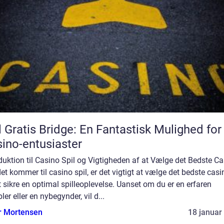
l Gratis Bridge: En Fantastisk Mulighed for
ino-entusiaster
duktion til Casino Spil og Vigtigheden af at Vælge det Bedste C
et kommer til casino spil, er det vigtigt at vælge det bedste casi
t sikre en optimal spilleoplevelse. Uanset om du er en erfaren
er eller en nybegynder, vil d...
r Mortensen
18 januar