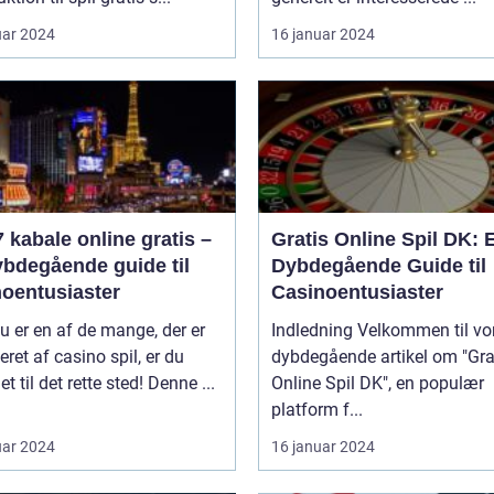
uar 2024
16 januar 2024
7 kabale online gratis –
Gratis Online Spil DK: 
ybdegående guide til
Dybdegående Guide til
noentusiaster
Casinoentusiaster
u er en af de mange, der er
Indledning Velkommen til vo
eret af casino spil, er du
dybdegående artikel om "Gra
 til det rette sted! Denne ...
Online Spil DK", en populær
platform f...
uar 2024
16 januar 2024