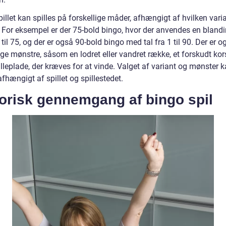
illet kan spilles på forskellige måder, afhængigt af hvilken vari
 For eksempel er der 75-bold bingo, hvor der anvendes en blandi
1 til 75, og der er også 90-bold bingo med tal fra 1 til 90. Der er o
ige mønstre, såsom en lodret eller vandret række, et forskudt kors
illeplade, der kræves for at vinde. Valget af variant og mønster 
afhængigt af spillet og spillestedet.
torisk gennemgang af bingo spil