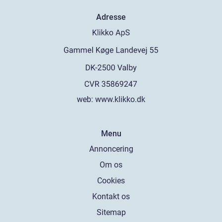
Adresse
web:
www.klikko.dk
Menu
Annoncering
Om os
Cookies
Kontakt os
Sitemap