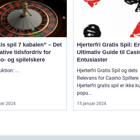
is spil 7 kabalen” – Det
Hjerterfri Gratis Spil: E
ative tidsfordriv for
Ultimativ Guide til Casi
o- og spilelskere
Entusiaster
Introduktion: ...
Hjerterfri Gratis Spil og dets
Relevans for Casino Spillere
Hjerterfri gratis spil er ikke k
popu...
uar 2024
15 januar 2024