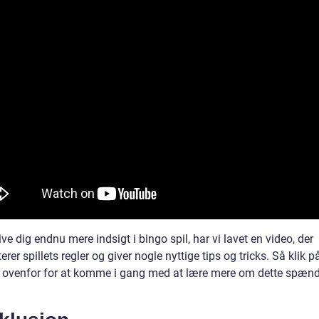
ive dig endnu mere indsigt i bingo spil, har vi lavet en video, der
rer spillets regler og giver nogle nyttige tips og tricks. Så klik p
 ovenfor for at komme i gang med at lære mere om dette spæn