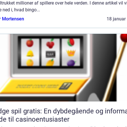
iltrukket millioner af spillere over hele verden. I denne artikel vil v
 ned i, hvad bingo...
r Mortensen
18 januar
dge spil gratis: En dybdegående og informa
de til casinoentusiaster