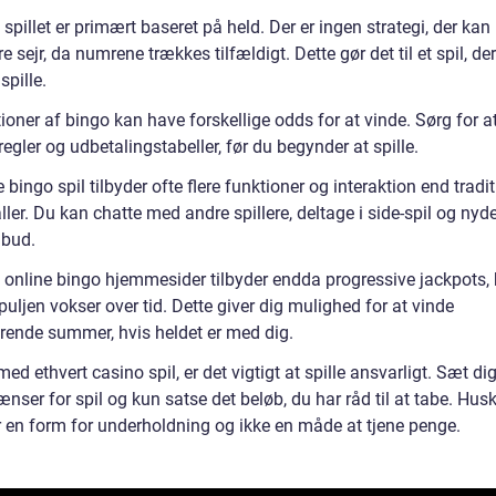
spillet er primært baseret på held. Der er ingen strategi, der kan
e sejr, da numrene trækkes tilfældigt. Dette gør det til et spil, der 
spille.
ioner af bingo kan have forskellige odds for at vinde. Sørg for a
 regler og udbetalingstabeller, før du begynder at spille.
 bingo spil tilbyder ofte flere funktioner og interaktion end tradit
ler. Du kan chatte med andre spillere, deltage i side-spil og nyd
lbud.
 online bingo hjemmesider tilbyder endda progressive jackpots,
ljen vokser over tid. Dette giver dig mulighed for at vinde
rende summer, hvis heldet er med dig.
d ethvert casino spil, er det vigtigt at spille ansvarligt. Sæt dig
ænser for spil og kun satse det beløb, du har råd til at tabe. Husk
r en form for underholdning og ikke en måde at tjene penge.