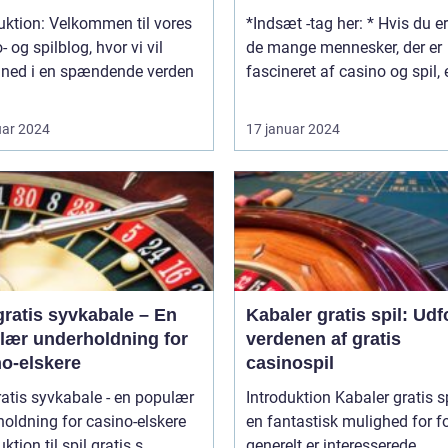
og spil
uktion: Velkommen til vores
*Indsæt -tag her: * Hvis du er en af
- og spilblog, hvor vi vil
de mange mennesker, der er
 ned i en spændende verden
fascineret af casino og spil, e
uar 2024
17 januar 2024
gratis syvkabale – En
Kabaler gratis spil: Udf
lær underholdning for
verdenen af gratis
no-elskere
casinospil
ratis syvkabale - en populær
Introduktion Kabaler gratis spil er
oldning for casino-elskere
en fantastisk mulighed for fo
ktion til spil gratis s...
generelt er interesserede ...