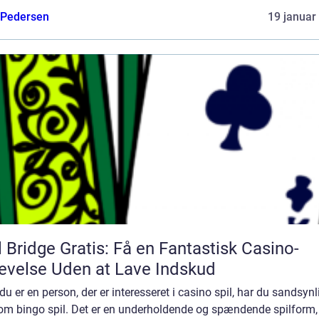
 Pedersen
19 januar
l Bridge Gratis: Få en Fantastisk Casino-
evelse Uden at Lave Indskud
du er en person, der er interesseret i casino spil, har du sandsynl
 om bingo spil. Det er en underholdende og spændende spilform,