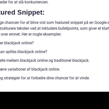
eder for at slå konkurrencen.
tured Snippet:
øge chancen for at blive vist som featured snippet på en Google
trukturere teksten ved at inkludere bulletpoints, som giver et klar
k over emnet. Her er nogle eksempler:
er blackjack online?
an spilles blackjack online?
lle mellem blackjack online og traditionel blackjack.
ære variationer af blackjack online.
g strategier for at forbedre dine chancer for at vinde.