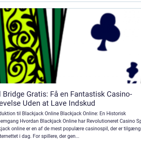
l Bridge Gratis: Få en Fantastisk Casino-
evelse Uden at Lave Indskud
duktion til Blackjack Online Blackjack Online: En Historisk
emgang Hvordan Blackjack Online har Revolutioneret Casino Sp
jack online er en af de mest populære casinospil, der er tilgæng
ternettet i dag. For spillere, der gen...