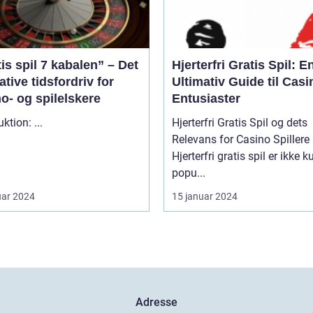
is spil 7 kabalen” – Det
Hjerterfri Gratis Spil: E
ative tidsfordriv for
Ultimativ Guide til Casi
o- og spilelskere
Entusiaster
Introduktion: ...
Hjerterfri Gratis Spil og dets
Relevans for Casino Spillere
Hjerterfri gratis spil er ikke k
popu...
uar 2024
15 januar 2024
Adresse