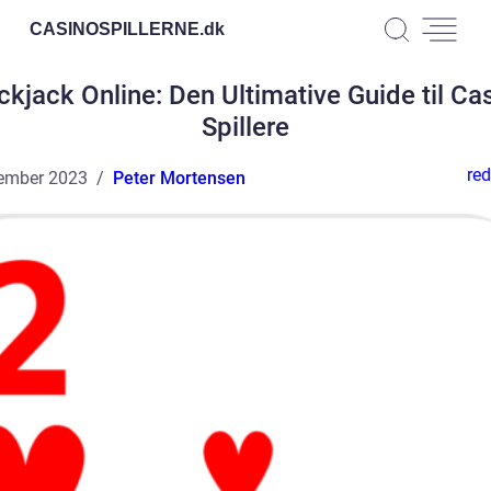
CASINOSPILLERNE.
dk
ckjack Online: Den Ultimative Guide til Ca
Spillere
red
ember 2023
Peter Mortensen