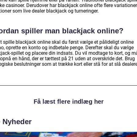
ke casinoer. Derudover har blackjack online ofte flere variatione
ioner som live dealer blackjack og turneringer.
ordan spiller man blackjack online?
t spille blackjack online skal du først vælge et pålideligt online
no, oprette en konto og indbetale penge. Derefter skal du vælge
jack-spillet og placere din indsats. Du vil modtage to kort, og m
 opnå en hånd, der er tættest på 21 uden at overskride det. Brug
egiske beslutninger som at trække kort eller stå for at slå dealer
Få læst flere indlæg her
e Nyheder