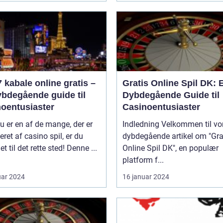
7 kabale online gratis –
Gratis Online Spil DK: 
ybdegående guide til
Dybdegående Guide til
noentusiaster
Casinoentusiaster
u er en af de mange, der er
Indledning Velkommen til vo
eret af casino spil, er du
dybdegående artikel om "Gra
 til det rette sted! Denne ...
Online Spil DK", en populær
platform f...
uar 2024
16 januar 2024