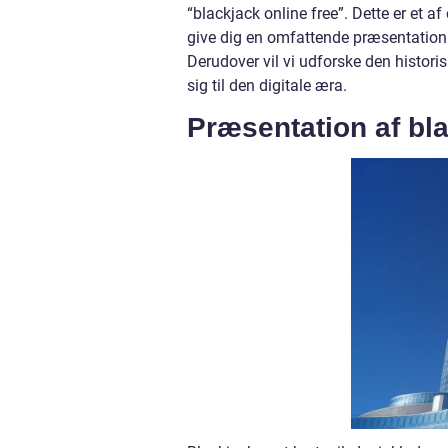
“blackjack online free”. Dette er et a
give dig en omfattende præsentation a
Derudover vil vi udforske den historis
sig til den digitale æra.
Præsentation af bla