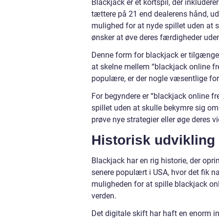
Blackjack er et kortspil, der inkludere
tættere på 21 end dealerens hånd, uden
mulighed for at nyde spillet uden at sa
ønsker at øve deres færdigheder uden
Denne form for blackjack er tilgængeli
at skelne mellem “blackjack online fr
populære, er der nogle væsentlige for
For begyndere er “blackjack online fr
spillet uden at skulle bekymre sig om
prøve nye strategier eller øge deres v
Historisk udvikling 
Blackjack har en rig historie, der oprin
senere populært i USA, hvor det fik n
muligheden for at spille blackjack onl
verden.
Det digitale skift har haft en enorm 