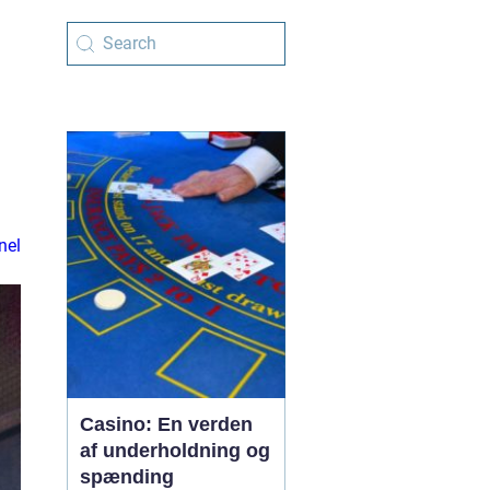
nel
Casino: En verden
af underholdning og
spænding