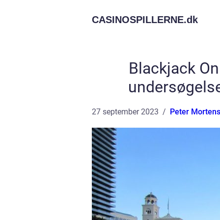
CASINOSPILLERNE.
dk
Blackjack On
undersøgelse
27 september 2023
Peter Morten