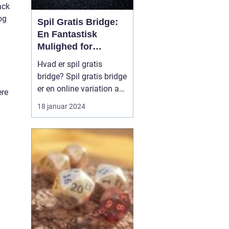
ack
og
Spil Gratis Bridge:
En Fantastisk
Mulighed for
Casino-entusiaster
Hvad er spil gratis
bridge? Spil gratis bridge
er en online variation af
ere
det populære kortspil
18 januar 2024
bridge, der er kendt for at
udfordre spillernes
strategiske og analytiske
evner. Det er en
fantastisk mulighed for
casino-entusiaster, der
ønsker at prøve...