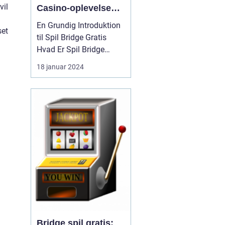
vil
Casino-oplevelse
Uden at Lave
En Grundig Introduktion
set
Indskud
til Spil Bridge Gratis
Hvad Er Spil Bridge
Gratis? Hvorfor Spil...
18 januar 2024
Bridge spil gratis: