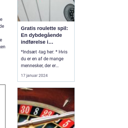
ne
 de
Gratis roulette spil:
En dybdegående
ke
indførelse i
gen
verdenen af online
*Indsæt -tag her: * Hvis
casino og spil
du er en af de mange
mennesker, der er
fascineret af casino og
17 januar 2024
spil, er det sandsynligt,
at du er bekendt med
spændingen ved at
spinde hjulet i et roulette
spil. Men har du
nogensinde overvejet at
prøve en gratis version
af ...