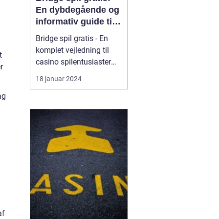
En dybdegående og
informativ guide til
casinoentusiaster
Bridge spil gratis - En
komplet vejledning til
t
casino spilentusiaster
r
Introduktion til bridge
18 januar 2024
spil gratis ...
ag
af