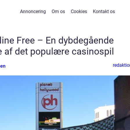
Annoncering
Om os
Cookies
Kontakt os
line Free – En dybdegående
 af det populære casinospil
redaktio
sen