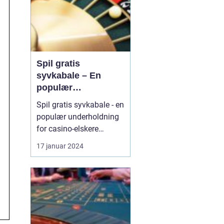
Spil gratis
syvkabale – En
populær
underholdning for
Spil gratis syvkabale - en
casino-elskere
populær underholdning
for casino-elskere
Introduktion til spil gratis
17 januar 2024
syvkabale ...