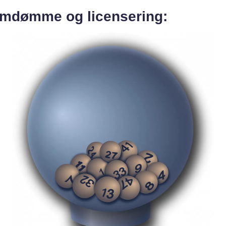
Omdømme og licensering: