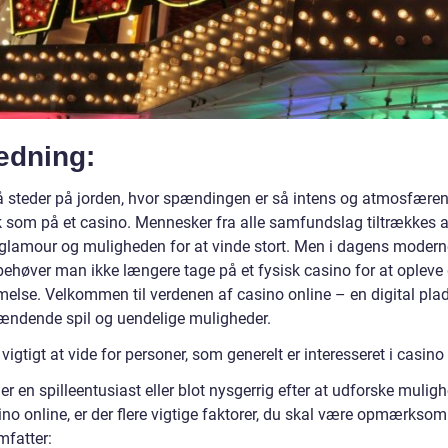
edning:
få steder på jorden, hvor spændingen er så intens og atmosfære
sk som på et casino. Mennesker fra alle samfundslag tiltrækkes a
s glamour og muligheden for at vinde stort. Men i dagens modern
behøver man ikke længere tage på et fysisk casino for at opleve
else. Velkommen til verdenen af casino online – en digital plad
ndende spil og uendelige muligheder.
vigtigt at vide for personer, som generelt er interesseret i casino 
er en spilleentusiast eller blot nysgerrig efter at udforske mulig
no online, er der flere vigtige faktorer, du skal være opmærksom
mfatter: