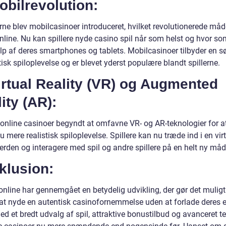
obilrevolution:
rne blev mobilcasinoer introduceret, hvilket revolutionerede måd
online. Nu kan spillere nyde casino spil når som helst og hvor so
lp af deres smartphones og tablets. Mobilcasinoer tilbyder en 
isk spiloplevelse og er blevet yderst populære blandt spillerne.
irtual Reality (VR) og Augmented
ity (AR):
r online casinoer begyndt at omfavne VR- og AR-teknologier for a
 mere realistisk spiloplevelse. Spillere kan nu træde ind i en vir
erden og interagere med spil og andre spillere på en helt ny måd
klusion:
online har gennemgået en betydelig udvikling, der gør det muligt
e at nyde en autentisk casinofornemmelse uden at forlade deres 
d et bredt udvalg af spil, attraktive bonustilbud og avanceret t