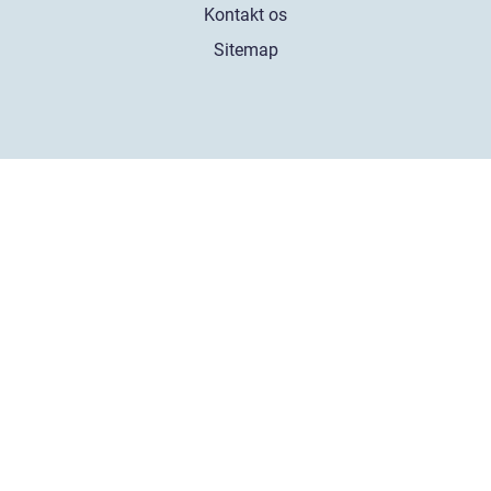
Kontakt os
Sitemap