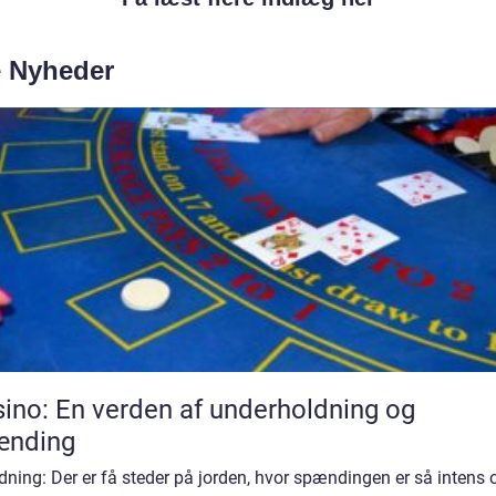
e Nyheder
ino: En verden af underholdning og
ænding
dning: Der er få steder på jorden, hvor spændingen er så intens 