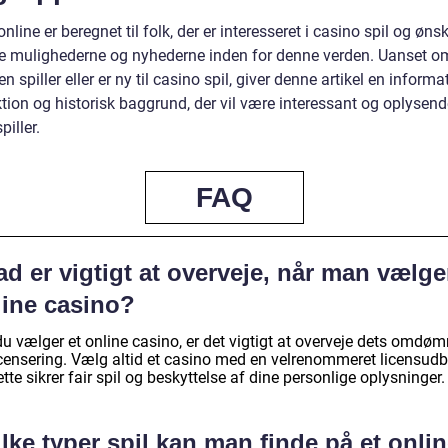
nline er beregnet til folk, der er interesseret i casino spil og ønsk
e mulighederne og nyhederne inden for denne verden. Uanset o
en spiller eller er ny til casino spil, giver denne artikel en informa
tion og historisk baggrund, der vil være interessant og oplysend
piller.
FAQ
d er vigtigt at overveje, når man vælge
line casino?
du vælger et online casino, er det vigtigt at overveje dets omdø
icensering. Vælg altid et casino med en velrenommeret licensudb
tte sikrer fair spil og beskyttelse af dine personlige oplysninger.
lke typer spil kan man finde på et onli