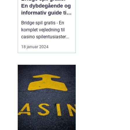
En dybdegående og
informativ guide til
casinoentusiaster
Bridge spil gratis - En
komplet vejledning til
casino spilentusiaster
Introduktion til bridge
18 januar 2024
spil gratis ...