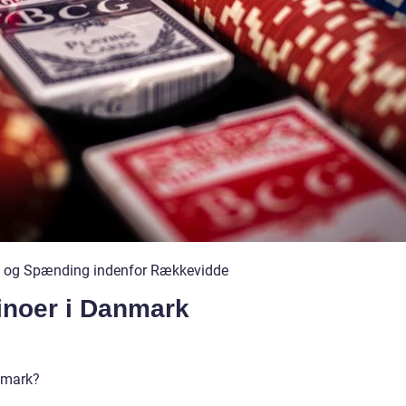
g og Spænding indenfor Rækkevidde
sinoer i Danmark
nmark?