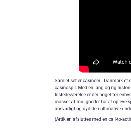
Samlet set er casinoer i Danmark et 
casinospil. Med en lang og rig histori
tilstedeværelse er der noget for enhve
masser af muligheder for at opleve sp
ansvarligt og nyd den ultimative und
(Artiklen afsluttes med en call-to-acti