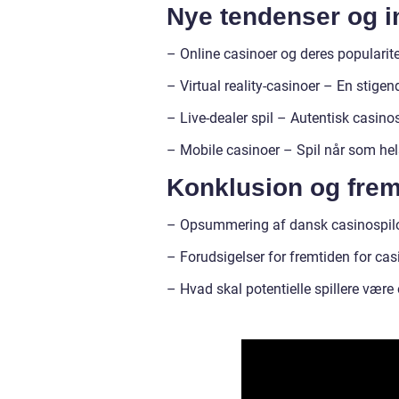
Nye tendenser og i
– Online casinoer og deres popularit
– Virtual reality-casinoer – En stigen
– Live-dealer spil – Autentisk casin
– Mobile casinoer – Spil når som hel
Konklusion og frem
– Opsummering af dansk casinospil
– Forudsigelser for fremtiden for ca
– Hvad skal potentielle spillere v