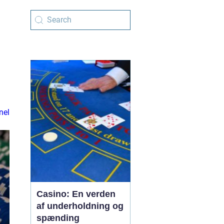
nel
Casino: En verden
af underholdning og
spænding