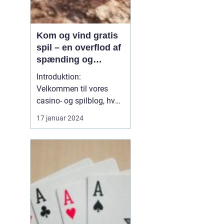
Kom og vind gratis
spil – en overflod af
spænding og
gevinster venter
Introduktion:
Velkommen til vores
casino- og spilblog, hvor
vi vil dykke ned i en
17 januar 2024
spændende verden af
"kom og vind gratis spil".
Hvis du er en person, der
elsker casino spil og
ønsker at udforske en
unik måde at vinde
gevinster på, så er denne
artike...