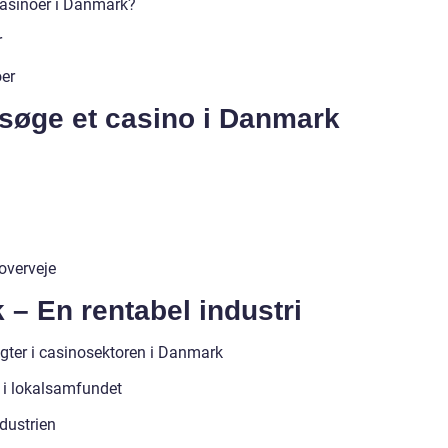
casinoer i Danmark?
r
oer
esøge et casino i Danmark
 overveje
– En rentabel industri
ægter i casinosektoren i Danmark
 i lokalsamfundet
dustrien