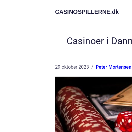
CASINOSPILLERNE.
dk
Casinoer i Danm
29 oktober 2023
Peter Mortensen