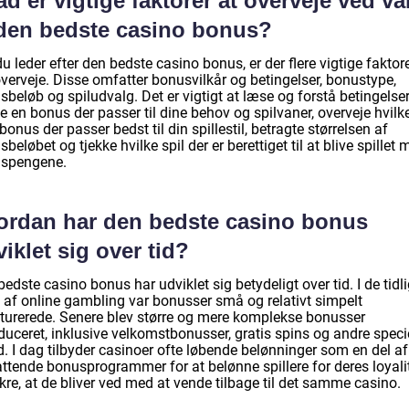
d er vigtige faktorer at overveje ved va
 den bedste casino bonus?
u leder efter den bedste casino bonus, er der flere vigtige faktore
verveje. Disse omfatter bonusvilkår og betingelser, bonustype,
beløb og spiludvalg. Det er vigtigt at læse og forstå betingelse
 en bonus der passer til dine behov og spilvaner, overveje hvilk
bonus der passer bedst til din spillestil, betragte størrelsen af
beløbet og tjekke hvilke spil der er berettiget til at blive spillet
spengene.
ordan har den bedste casino bonus
iklet sig over tid?
edste casino bonus har udviklet sig betydeligt over tid. I de tidl
 af online gambling var bonusser små og relativt simpelt
kturerede. Senere blev større og mere komplekse bonusser
duceret, inklusive velkomstbonusser, gratis spins og andre speci
d. I dag tilbyder casinoer ofte løbende belønninger som en del af
ttende bonusprogrammer for at belønne spillere for deres loyali
kre, at de bliver ved med at vende tilbage til det samme casino.