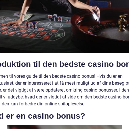
oduktion til den bedste casino bo
en til vores guide til den bedste casino bonus! Hvis du er en
tusiast, der er interesseret i at få mest muligt ud af dine besøg p
, er det vigtigt at være opdateret omkring casino bonusser. I de
vil vi uddybe, hvad der er vigtigt at vide om den bedste casino bo
 den kan forbedre din online spiloplevelse.
d er en casino bonus?