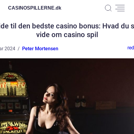
CASINOSPILLERNE.
dk
de til den bedste casino bonus: Hvad du 
vide om casino spil
red
ar 2024
Peter Mortensen