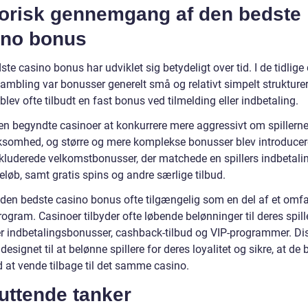
torisk gennemgang af den bedste
ino bonus
te casino bonus har udviklet sig betydeligt over tid. I de tidlige
gambling var bonusser generelt små og relativt simpelt strukture
 blev ofte tilbudt en fast bonus ved tilmelding eller indbetaling.
en begyndte casinoer at konkurrere mere aggressivt om spillern
omhed, og større og mere komplekse bonusser blev introducer
nkluderede velkomstbonusser, der matchede en spillers indbetal
beløb, samt gratis spins og andre særlige tilbud.
r den bedste casino bonus ofte tilgængelig som en del af et omf
gram. Casinoer tilbyder ofte løbende belønninger til deres spill
r indbetalingsbonusser, cashback-tilbud og VIP-programmer. Di
r designet til at belønne spillere for deres loyalitet og sikre, at de b
 at vende tilbage til det samme casino.
uttende tanker