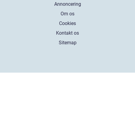
Annoncering
Om os
Cookies
Kontakt os
Sitemap