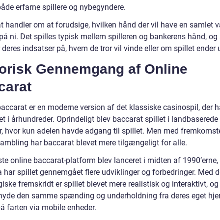
både erfarne spillere og nybegyndere.
t handler om at forudsige, hvilken hånd der vil have en samlet 
på ni. Det spilles typisk mellem spilleren og bankerens hånd, og 
 deres indsatser på, hvem de tror vil vinde eller om spillet ender 
torisk Gennemgang af Online
carat
accarat er en moderne version af det klassiske casinospil, der h
et i århundreder. Oprindeligt blev baccarat spillet i landbaserede
r, hvor kun adelen havde adgang til spillet. Men med fremkomst
ambling har baccarat blevet mere tilgængeligt for alle.
te online baccarat-platform blev lanceret i midten af 1990’erne,
a har spillet gennemgået flere udviklinger og forbedringer. Med 
iske fremskridt er spillet blevet mere realistisk og interaktivt, og 
nyde den samme spænding og underholdning fra deres eget hjem
å farten via mobile enheder.