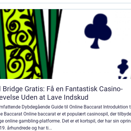
l Bridge Gratis: Få en Fantastisk Casino-
evelse Uden at Lave Indskud
mfattende Dybdegående Guide til Online Baccarat Introduktion ti
e Baccarat Online baccarat er et populært casinospil, der tilbyd
 online gambling-platforme. Det er et kortspil, der har sin opri
 19. århundrede og har ti...