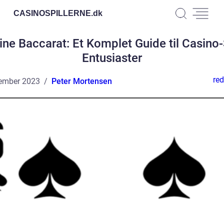
CASINOSPILLERNE.
dk
ine Baccarat: Et Komplet Guide til Casino-
Entusiaster
red
ember 2023
Peter Mortensen