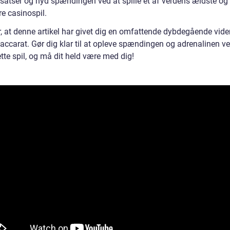
dsatser og nyd spændingen ved at spille et af verdens ældste og
e casinospil.
r, at denne artikel har givet dig en omfattende dybdegående vid
accarat. Gør dig klar til at opleve spændingen og adrenalinen ve
ette spil, og må dit held være med dig!