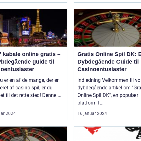
7 kabale online gratis –
Gratis Online Spil DK: 
ybdegående guide til
Dybdegående Guide til
noentusiaster
Casinoentusiaster
u er en af de mange, der er
Indledning Velkommen til vo
eret af casino spil, er du
dybdegående artikel om "Gra
 til det rette sted! Denne ...
Online Spil DK", en populær
platform f...
uar 2024
16 januar 2024