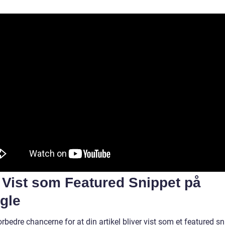
 Vist som Featured Snippet på
gle
orbedre chancerne for at din artikel bliver vist som et featured s