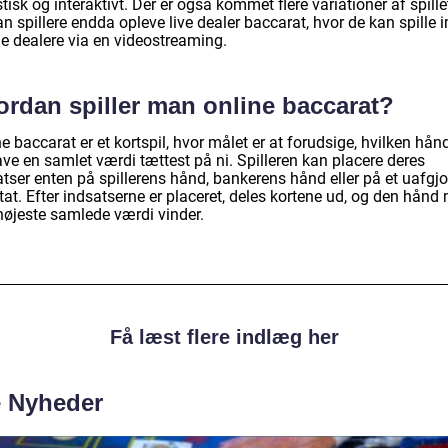
stisk og interaktivt. Der er også kommet flere variationer af spille
n spillere endda opleve live dealer baccarat, hvor de kan spille
ge dealere via en videostreaming.
ordan spiller man online baccarat?
e baccarat er et kortspil, hvor målet er at forudsige, hvilken hån
ave en samlet værdi tættest på ni. Spilleren kan placere deres
tser enten på spillerens hånd, bankerens hånd eller på et uafgjo
tat. Efter indsatserne er placeret, deles kortene ud, og den hånd
højeste samlede værdi vinder.
Få læst flere indlæg her
e Nyheder