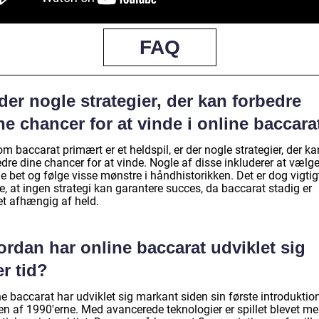
FAQ
der nogle strategier, der kan forbedre
e chancer for at vinde i online baccara
m baccarat primært er et heldspil, er der nogle strategier, der ka
dre dine chancer for at vinde. Nogle af disse inkluderer at vælge
ge bet og følge visse mønstre i håndhistorikken. Det er dog vigtig
, at ingen strategi kan garantere succes, da baccarat stadig er
t afhængig af held.
rdan har online baccarat udviklet sig
r tid?
e baccarat har udviklet sig markant siden sin første introduktion
en af 1990'erne. Med avancerede teknologier er spillet blevet me