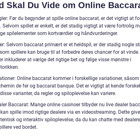
d Skal Du Vide om Online Baccar
gler: Før du begynder at spille online baccarat, er det vigtigt at fo
. Selvom spillet er enkelt, er det stadig vigtigt at være fortrolig 
lige spilelementer som kortværdier og håndvurderinger.
er: Selvom baccarat primært er et heldspil, er der stadig nogle st
 som spillere kan bruge til at forbedre deres chancer for at vinde
er inkluderer at vælge det rigtige bet og følge visse mønstre i
torikken.
ationer: Online baccarat kommer i forskellige variationer, såsom
chemin de fer og baccarat banque. Det er vigtigt at kende forske
isse varianter, da regler og spiloplevelse kan variere.
ler Baccarat: Mange online casinoer tilbyder nu live dealer bacc
kan spille imod rigtige dealere via en videostreaming. Dette give
tentisk og interaktiv spiloplevelse, da du kan chatte med dealer
illere ved bordet.