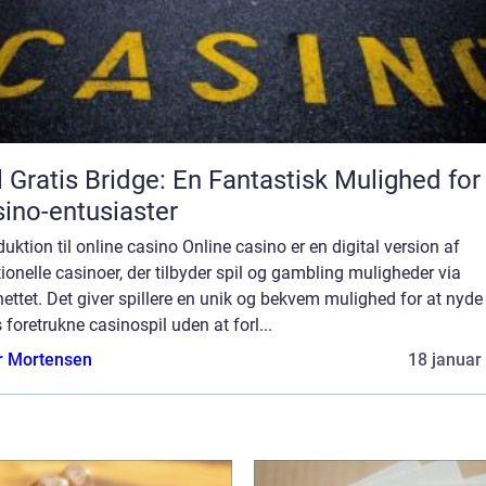
l Gratis Bridge: En Fantastisk Mulighed for
ino-entusiaster
duktion til online casino Online casino er en digital version af
tionelle casinoer, der tilbyder spil og gambling muligheder via
nettet. Det giver spillere en unik og bekvem mulighed for at nyde
 foretrukne casinospil uden at forl...
r Mortensen
18 januar