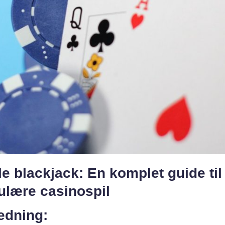
le blackjack: En komplet guide til
ulære casinospil
edning: