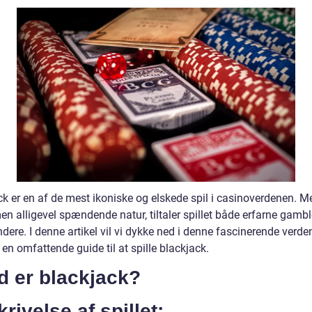
ck er en af de mest ikoniske og elskede spil i casinoverdenen. M
en alligevel spændende natur, tiltaler spillet både erfarne gamb
ere. I denne artikel vil vi dykke ned i denne fascinerende verde
 en omfattende guide til at spille blackjack.
d er blackjack?
rivelse af spillet: