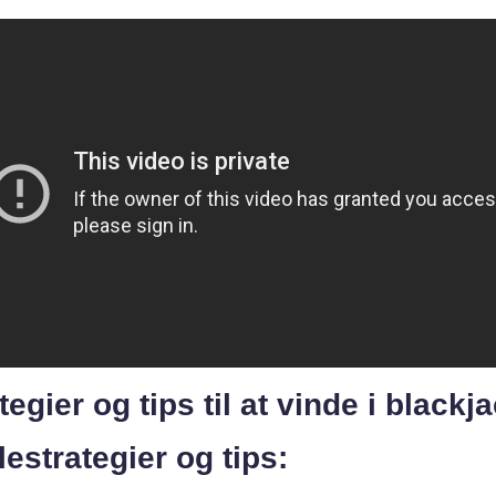
tegier og tips til at vinde i blackj
estrategier og tips: