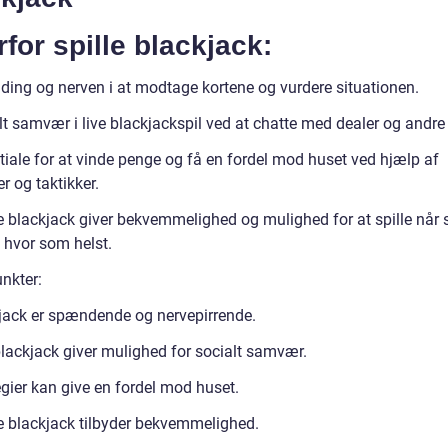
for spille blackjack:
ing og nerven i at modtage kortene og vurdere situationen.
t samvær i live blackjackspil ved at chatte med dealer og andre s
tiale for at vinde penge og få en fordel mod huset ved hjælp af
er og taktikker.
e blackjack giver bekvemmelighed og mulighed for at spille når
 hvor som helst.
nkter:
jack er spændende og nervepirrende.
blackjack giver mulighed for socialt samvær.
egier kan give en fordel mod huset.
e blackjack tilbyder bekvemmelighed.