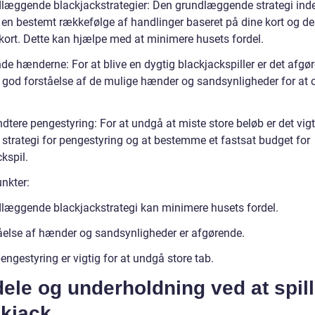
læggende blackjackstrategier: Den grundlæggende strategi ind
e en bestemt rækkefølge af handlinger baseret på dine kort og d
 kort. Dette kan hjælpe med at minimere husets fordel.
de hænderne: For at blive en dygtig blackjackspiller er det afgø
 god forståelse af de mulige hænder og sandsynligheder for at
dtere pengestyring: For at undgå at miste store beløb er det vigt
 strategi for pengestyring og at bestemme et fastsat budget for
kspil.
nkter:
læggende blackjackstrategi kan minimere husets fordel.
åelse af hænder og sandsynligheder er afgørende.
ngestyring er vigtig for at undgå store tab.
ele og underholdning ved at spil
ckjack