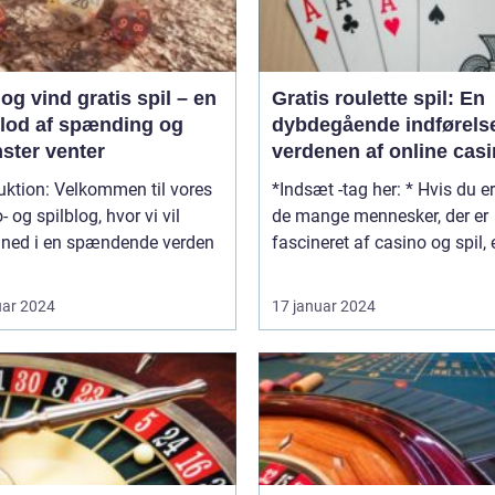
g vind gratis spil – en
Gratis roulette spil: En
flod af spænding og
dybdegående indførelse
ster venter
verdenen af online cas
og spil
uktion: Velkommen til vores
*Indsæt -tag her: * Hvis du er en af
- og spilblog, hvor vi vil
de mange mennesker, der er
 ned i en spændende verden
fascineret af casino og spil, e
uar 2024
17 januar 2024